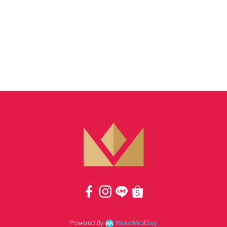
Powered By
MakeWebEasy