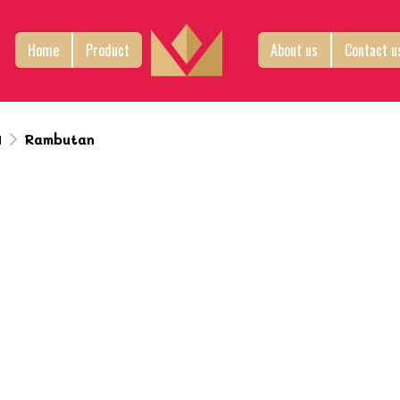
Home
Product
About us
Contact u
บ
Rambutan