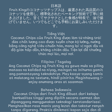
日本語
Fruit Kingのココナッツチップスは、厳選された高品質のコ
コナッツを使用し、標準化されたベーキング技術で丁寧に焼
き上げました。甘くてサクサクとした食感が特長で、油で揚
げていません。いつでもどこでも手軽にお楽しみいただけま
す。
Tiếng Việt
Coconut Chips của Fruit King được làm từ những trái
dừa chất lượng cao được tuyển chọn kỹ lưỡng, nướng
bằng công nghệ tiêu chuẩn hóa, mang lại vị ngọt dịu và
độ giòn hấp dẫn, không chiên dầu. Tiện lợi để thưởng
thức mọi lúc, mọi nơi.
Filipino / Tagalog
Ang Coconut Chips ng Fruit King ay gawa mula sa piling
mataas na kalidad na niyog, maingat na inihurno gamit
ang pamantayang teknolohiya. May kaaya-ayang tamis
at malutong na texture, hindi pinirito. Maginhawang i-
enjoy anumang oras at saanman.
Bahasa Indonesia
Coconut Chips dari Fruit King dibuat dari kelapa
berkualitas tinggi yang dipilih secara cermat dan
dipanggang menggunakan teknologi terstandarisasi.
Menghasilkan rasa manis yang lezat dan tekstur renyah
tanpa digoreng. Praktis dinikmati kapan saja dan di