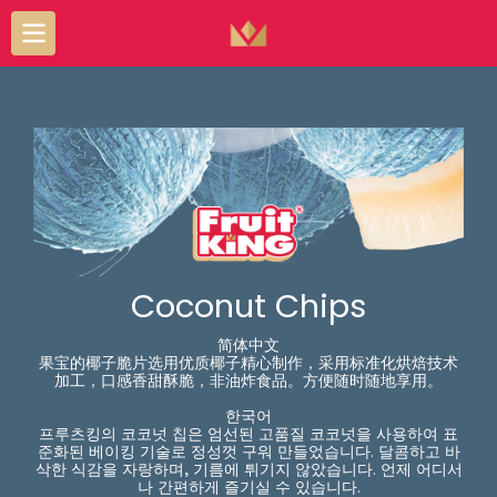
Coconut Chips
简体中文
果宝的椰子脆片选用优质椰子精心制作，采用标准化烘焙技术
加工，口感香甜酥脆，非油炸食品。方便随时随地享用。
한국어
프루츠킹의 코코넛 칩은 엄선된 고품질 코코넛을 사용하여 표
준화된 베이킹 기술로 정성껏 구워 만들었습니다. 달콤하고 바
삭한 식감을 자랑하며, 기름에 튀기지 않았습니다. 언제 어디서
나 간편하게 즐기실 수 있습니다.