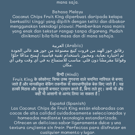
mana saja.
Bahasa Melayu
Coconut Chips Fruit King diperbuat daripada kelapa
berkualiti tinggi yang dipilih dengan teliti dan dibakar
menggunakan teknologi piawai. Memberikan rasa manis
yang enak dan tekstur rangup tanpa digoreng. Mudah
dinikmati bila-bila masa dan di mana sahaja.
العربية (Arabic)
رقائق جوز الهند من فروت كينغ مصنوعة من جوز هند عالي الجودة
تم اختياره بعناية، ومخبوز باستخدام تقنية قياسية، ليمنح مذاقًا حلوًا
وقوامًا مقرمشًا دون قلي. مناسب للاستمتاع به في أي وقت وفي أي
مكان.
हिन्दी (Hindi)
Fruit King के कोकोनट चिप्स उच्च गुणवत्ता वाले चयनित नारियल से बनाए
जाते हैं और मानकीकृत बेकिंग तकनीक से सावधानीपूर्वक बेक किए जाते हैं। यह
हल्की मिठास और कुरकुरी बनावट प्रदान करते हैं, बिना तले हुए। कभी भी और
कहीं भी आसानी से आनंद लिया जा सकता है।
Español (Spanish)
Las Coconut Chips de Fruit King están elaboradas con
cocos de alta calidad cuidadosamente seleccionados y
horneados mediante tecnología estandarizada.
Ofrecen un delicioso sabor ligeramente dulce y una
textura crujiente sin freír. Perfectas para disfrutar en
cualquier momento y lugar.