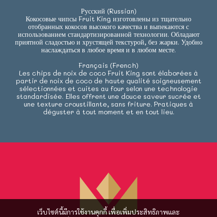
Русский (Russian)
Кокосовые чипсы Fruit King изготовлены из тщательно
отобранных кокосов высокого качества и выпекаются с
использованием стандартизированной технологии. Обладают
приятной сладостью и хрустящей текстурой, без жарки. Удобно
наслаждаться в любое время и в любом месте.
Français (French)
Les chips de noix de coco Fruit King sont élaborées à
partir de noix de coco de haute qualité soigneusement
sélectionnées et cuites au four selon une technologie
standardisée. Elles offrent une douce saveur sucrée et
une texture croustillante, sans friture. Pratiques à
déguster à tout moment et en tout lieu.
เว็บไซต์นี้มีการใช้งานคุกกี้ เพื่อเพิ่มประสิทธิภาพและ